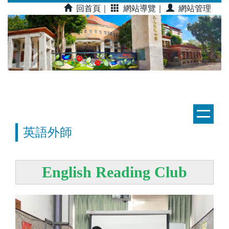
跳
回首頁｜
網站導覽｜
網站管理
到
主
要
內
容
區
英語外師
English Reading Club