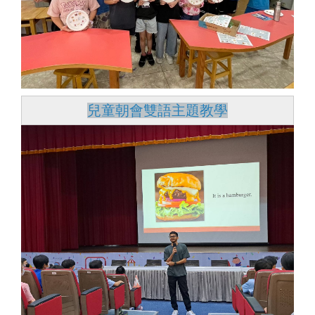
兒童朝會雙語主題教學