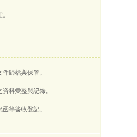
宜。
文件歸檔與保管。
之資料彙整與記錄。
祝函等簽收登記。