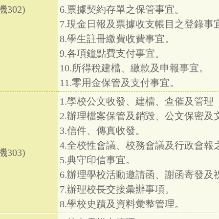
302)
6.票據契約存單之保管事宜。
7.現金日報及票據收支帳目之登錄事
8.學生註冊繳費收費事宜。
9.各項鐘點費支付事宜。
10.所得稅建檔、繳款及申報事宜。
11.零用金保管及支付事宜。
1.學校公文收發、建檔、查催及管理
2.辦理檔案保管及銷毀、公文保密及
3.信件、傳真收發。
4.全校性會議、校務會議及行政會報
303)
5.典守印信事宜。
6.辦理學校活動邀請函、謝函寄發及
7.辦理校長交接彙辦事項。
8.學校史蹟及資料彙整管理。