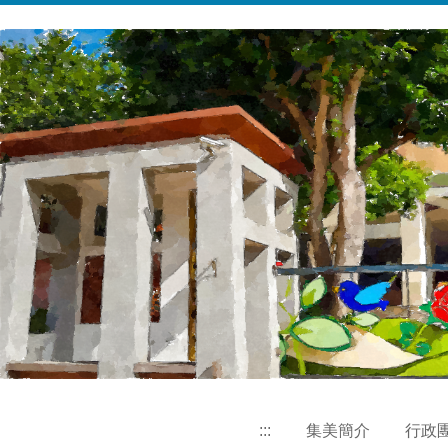
跳
到
主
要
內
容
區
:::
集美簡介
行政