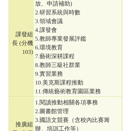
放、申請補助)
2.研習系統與時數
3.領域會議
4.課發會
課發組
5.教師專業發展評鑑
長 (分機
6.環境教育
103)
7.藝術深耕課程
8.教師三級社群業
9.實習業務
10.美克斯課程推動
11.傳統藝術教育園區業務
1.閱讀推動相關各項事務
2.圖書館管理
3.國語文競賽（含校內比賽籌
推廣組
辦、培訓工作等）