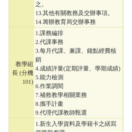
之。
13.其他有關教務及交辦事項。
14.籌辦教育局交辦事務
1.課務編排
2.代課事務
3.每月代課、兼課、鐘點經費核
銷
教學組
4.成績評量(定期評量、學期成績)
長 (分機
5.能力檢測
101)
6.作業調閱
7.補救教學相關業務
8.攜手計畫
9.代理代課教師甄選
1.新生入學資料及學籍卡之繕寫