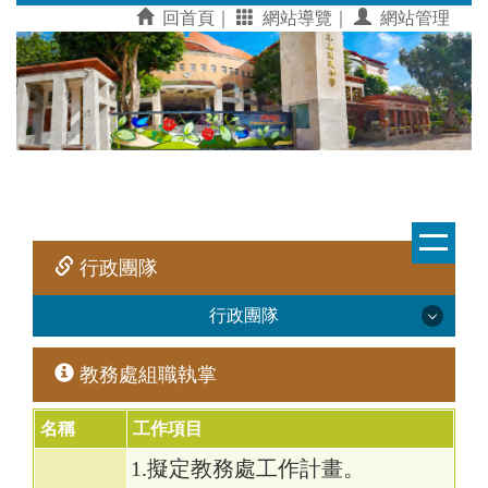
跳
回首頁｜
網站導覽｜
網站管理
到
主
要
內
容
區
行政團隊
行政團隊
教務處組職執掌
工作計畫及管理辦法與申請書
校長室
名稱
工作項目
1.擬定教務處工作計畫。
會計室公告