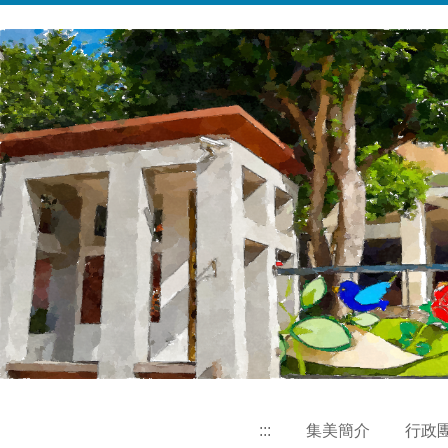
跳
到
主
要
內
容
區
:::
集美簡介
行政