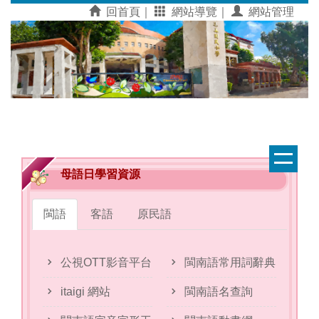
跳
回首頁｜
網站導覽｜
網站管理
到
主
要
內
容
區
母語日學習資源
閩語
客語
原民語
公視OTT影音平台
閩南語常用詞辭典
itaigi 網站
閩南語名查詢